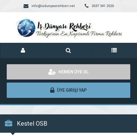
info@isdunyasirehberi.net
0537 341 2520
HEMEN ÜYE OL
ÜYE GİRİŞİ YAP
Kestel OSB