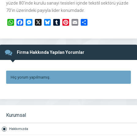
yüzde 80’inde kurulu sanayi tesisleri içinde tekstil sektörü yüzde
70’in üzerindeki payıyla lider konumdadır.
WhatsApp
Facebook
Messenger
X
Bluesky
Tumblr
Pinterest
Email
Share
Firma Hakkında Yapılan Yorumlar
Hiç yorum yapılmamış.
Kurumsal
Hakkımızda