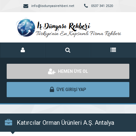
info@isdunyasirehberi.net
0537 341 2520
HEMEN ÜYE OL
ÜYE GİRİŞİ YAP
Katırcılar Orman Ürünleri A.Ş. Antalya