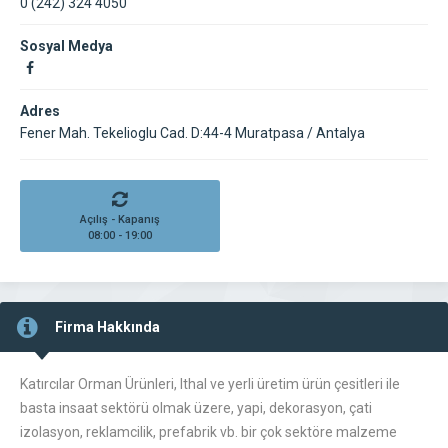
0 (242) 324 4050
Sosyal Medya
Adres
Fener Mah. Tekelioglu Cad. D:44-4 Muratpasa / Antalya
Açılış - Kapanış
08:00 - 19:00
Firma Hakkında
Katırcılar Orman Ürünleri, Ithal ve yerli üretim ürün çesitleri ile
basta insaat sektörü olmak üzere, yapi, dekorasyon, çati
izolasyon, reklamcilik, prefabrik vb. bir çok sektöre malzeme