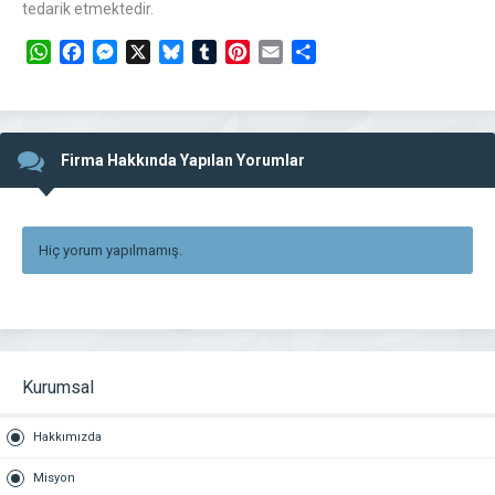
tedarik etmektedir.
WhatsApp
Facebook
Messenger
X
Bluesky
Tumblr
Pinterest
Email
Share
Firma Hakkında Yapılan Yorumlar
Hiç yorum yapılmamış.
Kurumsal
Hakkımızda
Misyon