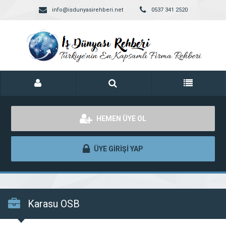
info@isdunyasirehberi.net
0537 341 2520
HEMEN ÜYE OL
ÜYE GİRİŞİ YAP
Karasu OSB