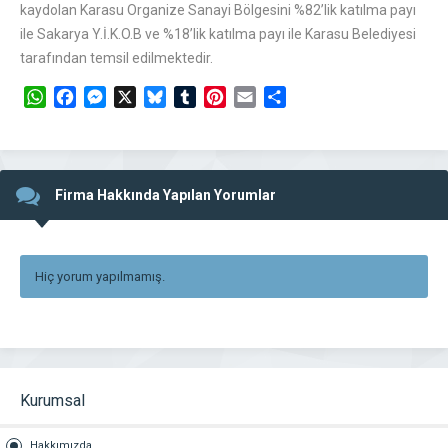
kaydolan Karasu Organize Sanayi Bölgesini %82’lik katılma payı
ile Sakarya Y.İ.K.O.B ve %18’lik katılma payı ile Karasu Belediyesi
tarafından temsil edilmektedir.
WhatsApp
Facebook
Messenger
X
Bluesky
Tumblr
Pinterest
Email
Share
Firma Hakkında Yapılan Yorumlar
Hiç yorum yapılmamış.
Kurumsal
Hakkımızda