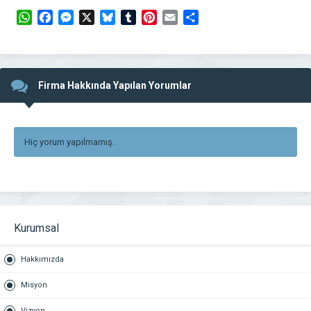
WhatsApp
Facebook
Messenger
X
Bluesky
Tumblr
Pinterest
Email
Share
Firma Hakkında Yapılan Yorumlar
Hiç yorum yapılmamış.
Kurumsal
Hakkımızda
Misyon
Vizyon