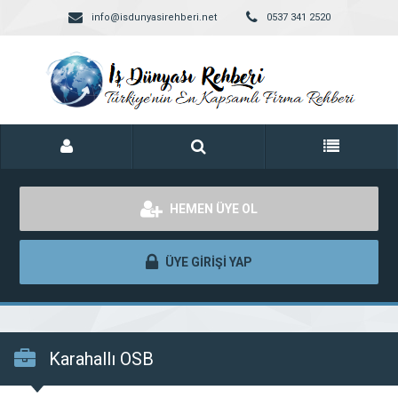
info@isdunyasirehberi.net
0537 341 2520
HEMEN ÜYE OL
ÜYE GİRİŞİ YAP
Karahallı OSB