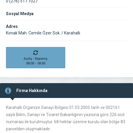
0 (276) 517 1027
Sosyal Medya
Adres
Konak Mah. Cemile Özer Sok. / Karahallı
Açılış - Kapanış
08:00 - 18:00
Firma Hakkında
Karahallı Organize Sanayi Bölgesi 01.03.2005 tarih ve 002161
sayılı Bilim, Sanayi ve Ticaret Bakanlığının yazısına göre 226 sicil
numarası ile kurulmuştur. 68 hektar üzerine kurulu olan bölge 83
parselden oluşmaktadır.