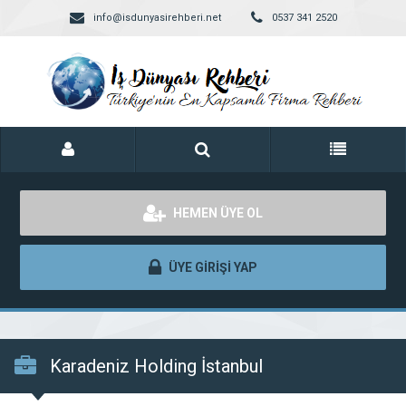
info@isdunyasirehberi.net
0537 341 2520
HEMEN ÜYE OL
ÜYE GİRİŞİ YAP
Karadeniz Holding İstanbul