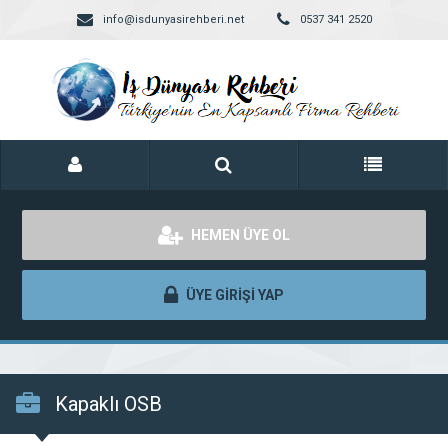
info@isdunyasirehberi.net
0537 341 2520
HEMEN ÜYE OL
ÜYE GİRİŞİ YAP
Kapaklı OSB