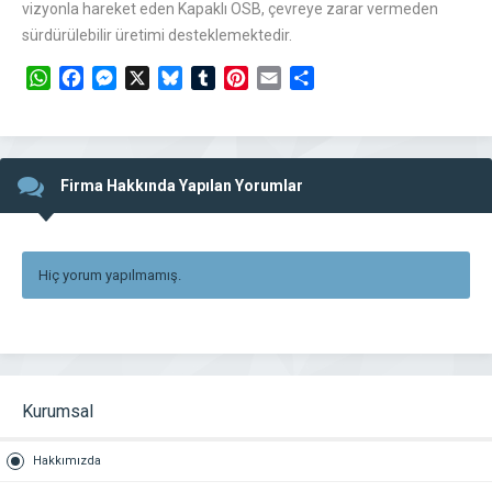
vizyonla hareket eden Kapaklı OSB, çevreye zarar vermeden
sürdürülebilir üretimi desteklemektedir.
WhatsApp
Facebook
Messenger
X
Bluesky
Tumblr
Pinterest
Email
Share
Firma Hakkında Yapılan Yorumlar
Hiç yorum yapılmamış.
Kurumsal
Hakkımızda