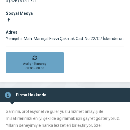
0 (326) 613 1721
Sosyal Medya
Adres
Yenişehir Mah. Mareşal Fevzi Çakmak Cad. No 22/C / İskenderun
Açılış - Kapanış
08:00 - 00:00
Firma Hakkında
Samimi, profesyonel ve güler yüzlü hizmet anlayışı ile
misafirlerimizi en iyi şekilde ağırlamak için gayret gösteriyoruz.
Yılların deneyimiyle harika lezzetleri birleştiriyor, özel