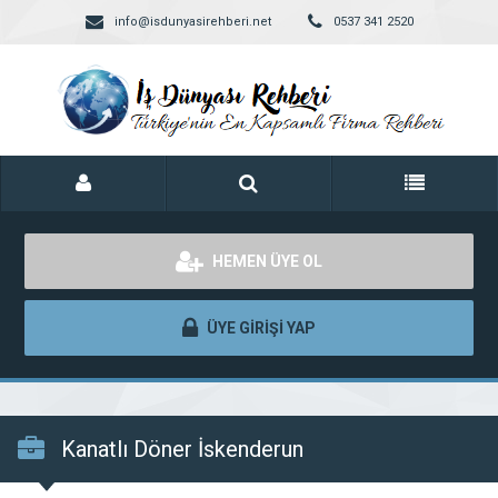
info@isdunyasirehberi.net
0537 341 2520
HEMEN ÜYE OL
ÜYE GİRİŞİ YAP
Kanatlı Döner İskenderun