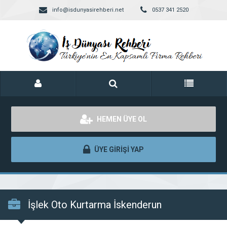
info@isdunyasirehberi.net
0537 341 2520
HEMEN ÜYE OL
ÜYE GİRİŞİ YAP
İşlek Oto Kurtarma İskenderun