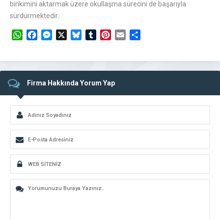
birikimini aktarmak üzere okullaşma sürecini de başarıyla
sürdürmektedir..
WhatsApp
Facebook
Messenger
X
Bluesky
Tumblr
Pinterest
Email
Share
Firma Hakkında Yorum Yap