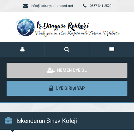
info@isdunyasirehberi.net
0537 341 2520
HEMEN ÜYE OL
ÜYE GİRİŞİ YAP
İskenderun Sınav Koleji