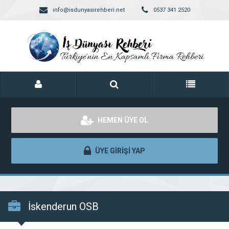
info@isdunyasirehberi.net
0537 341 2520
HEMEN ÜYE OL
ÜYE GİRİŞİ YAP
İskenderun OSB