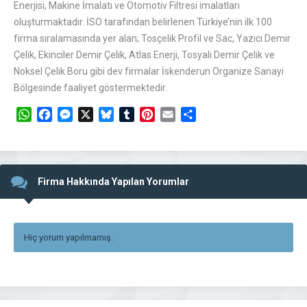
Enerjisi, Makine İmalatı ve Otomotiv Filtresi imalatları
oluşturmaktadır. İSO tarafından belirlenen Türkiye’nin ilk 100
firma sıralamasında yer alan; Tosçelik Profil ve Sac, Yazıcı Demir
Çelik, Ekinciler Demir Çelik, Atlas Enerji, Tosyalı Demir Çelik ve
Noksel Çelik Boru gibi dev firmalar İskenderun Organize Sanayi
Bölgesinde faaliyet göstermektedir.
WhatsApp
Facebook
Messenger
X
Bluesky
Tumblr
Pinterest
Email
Share
Firma Hakkında Yapılan Yorumlar
Hiç yorum yapılmamış.