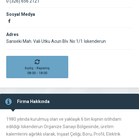
0 (326) 656 2121
Sosyal Medya
Adres
Sarıseki Mah. Vali Utku Acun Blv. No:1/1 İskenderun
Açılış - Kapanış
08:00 - 18:00
Firma Hakkında
1980 yılında kurulmuş olan ve yaklaşık 6 bin kişinin istihdam
edildiği İskenderun Organize Sanayi Bölgesinde, üretim
kalemlerini ağırlıklı olarak; İnşaat Çeliği, Boru, Profil, Elektrik