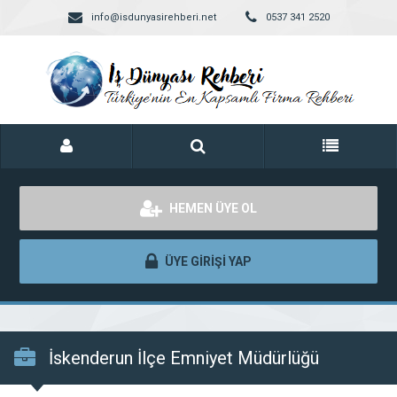
info@isdunyasirehberi.net
0537 341 2520
HEMEN ÜYE OL
ÜYE GİRİŞİ YAP
İskenderun İlçe Emniyet Müdürlüğü