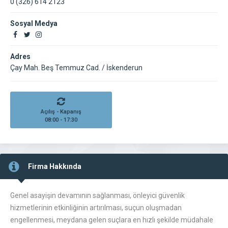
0 (326) 614 2123
Sosyal Medya
Adres
Çay Mah. Beş Temmuz Cad. / İskenderun
Açılış - Kapanış
08:00 - 17:30
Firma Hakkında
Genel asayişin devamının sağlanması, önleyici güvenlik
hizmetlerinin etkinliğinin artırılması, suçun oluşmadan
engellenmesi, meydana gelen suçlara en hızlı şekilde müdahale