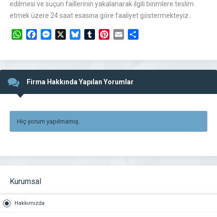
edilmesi ve suçun faillerinin yakalanarak ilgili birimlere teslim
etmek üzere 24 saat esasına göre faaliyet göstermekteyiz..
WhatsApp
Facebook
Messenger
X
Bluesky
Tumblr
Pinterest
Email
Share
Firma Hakkında Yapılan Yorumlar
Hiç yorum yapılmamış.
Kurumsal
Hakkımızda