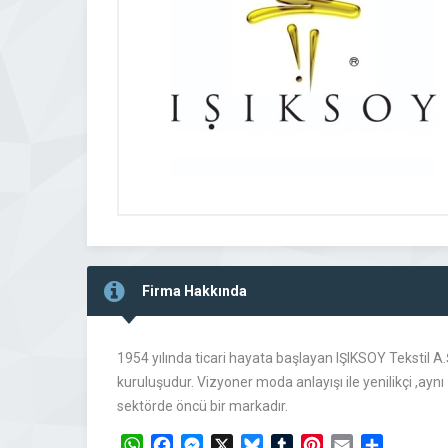
Firma Hakkında
1954 yılında ticari hayata başlayan IŞIKSOY Tekstil A.Ş
kuruluşudur. Vizyoner moda anlayışı ile yenilikçi ,ayn
sektörde öncü bir markadır.
WhatsApp
Facebook
Messenger
X
Bluesky
Tumblr
Pinterest
Email
Share