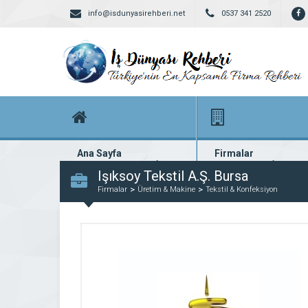
info@isdunyasirehberi.net
0537 341 2520
Ana Sayfa
Firmalar
Firma rehberi ana sayfanız
Yüzlerce kayıtlı firma
Işıksoy Tekstil A.Ş. Bursa
Firmalar
Üretim & Makine
Tekstil & Konfeksiyon