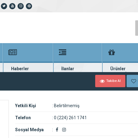
Haberler
İlanlar
Ürünler
En güncel haberler
Güncel seri ilanlar
Binlerce firma ü
Takibe Al
Yetkili Kişi
:
Belirtilmemiş
Telefon
:
0 (224) 261 1741
Sosyal Medya
: