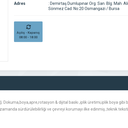
Adres
:
Demirtaş Dumlupınar Org. San. Blg. Mah. A
Sönmez Cad. No:20 Osmangazi / Bursa
Açılış - Kapanış
08:00 - 18:00
. Dokuma,boya,apre,rotasyon & dijital baskı ,iplik üretimi,iplik boya gibi
ı zamanda sürdürülebilirliği ve çevreyi korumayı ilke edinmiş ,teknik tekst