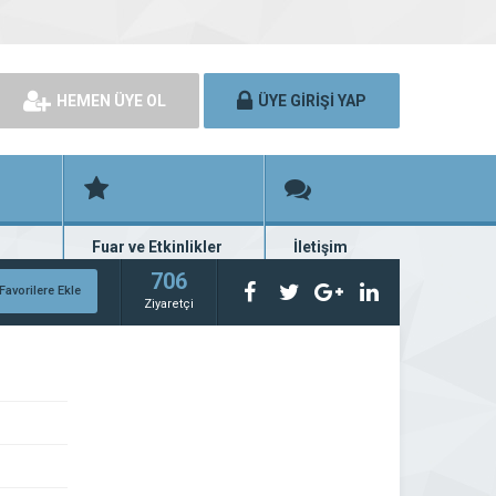
HEMEN ÜYE OL
ÜYE GİRİŞİ YAP
Fuar ve Etkinlikler
İletişim
rünü
Fuar ve etkinlik planları
Bize ulaşın
706
Favorilere Ekle
Ziyaretçi