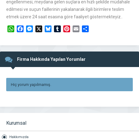
engellenmesi, meydana gelen suçlara en hızlı şekilde müdahale
edilmesi ve suçun faillerinin yakalanarak ilgili birimlere teslim
etmek üzere 24 saat esasına göre faaliyet göstermekteyiz..
WhatsApp
Facebook
Messenger
X
Bluesky
Tumblr
Pinterest
Email
Share
Firma Hakkında Yapılan Yorumlar
Hiç yorum yapılmamış.
Kurumsal
Hakkımızda