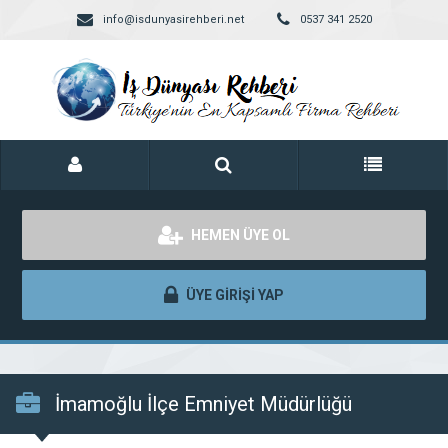
info@isdunyasirehberi.net
0537 341 2520
HEMEN ÜYE OL
ÜYE GİRİŞİ YAP
İmamoğlu İlçe Emniyet Müdürlüğü