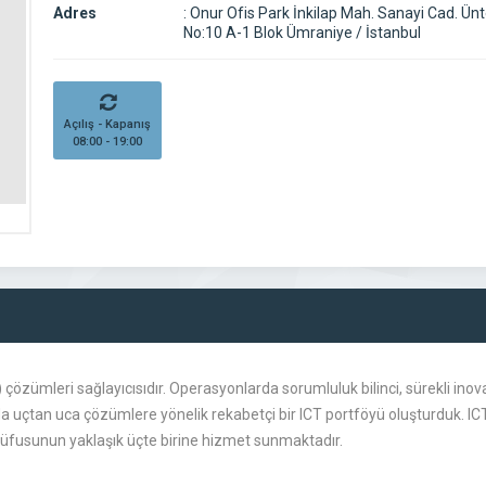
Adres
:
Onur Ofis Park İnkilap Mah. Sanayi Cad. Ünt
No:10 A-1 Blok Ümraniye / İstanbul
Açılış - Kapanış
08:00 - 19:00
T) çözümleri sağlayıcısıdır. Operasyonlarda sorumluluk bilinci, sürekli ino
ında uçtan uca çözümlere yönelik rekabetçi bir ICT portföyü oluşturduk. I
nüfusunun yaklaşık üçte birine hizmet sunmaktadır.