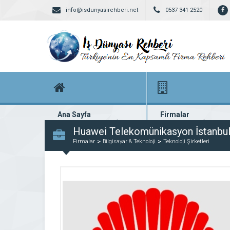
info@isdunyasirehberi.net
0537 341 2520
Ana Sayfa
Firmalar
Firma rehberi ana sayfanız
Yüzlerce kayıtlı firma
Huawei Telekomünikasyon İstanbu
Firmalar
Bilgisayar & Teknoloji
Teknoloji Şirketleri