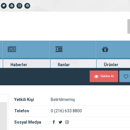
Haberler
İlanlar
Ürünler
En güncel haberler
Güncel seri ilanlar
Binlerce firma ü
l
Takibe Al
Yetkili Kişi
:
Belirtilmemiş
Telefon
:
0 (216) 633 8800
Sosyal Medya
: