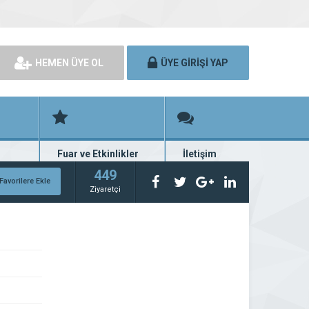
HEMEN ÜYE OL
ÜYE GİRİŞİ YAP
Fuar ve Etkinlikler
İletişim
rünü
Fuar ve etkinlik planları
Bize ulaşın
449
Favorilere Ekle
Ziyaretçi