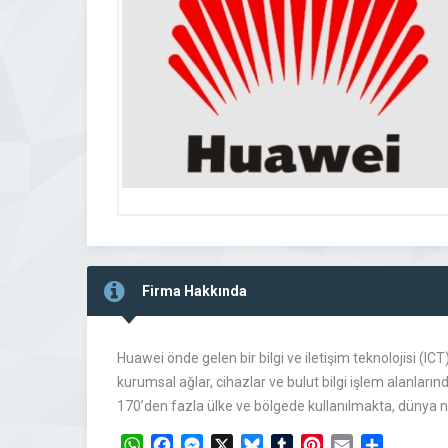
Firma Hakkında
Huawei önde gelen bir bilgi ve iletişim teknolojisi (IC
kurumsal ağlar, cihazlar ve bulut bilgi işlem alanlar
170’den fazla ülke ve bölgede kullanılmakta, dünya 
WhatsApp
Facebook
Messenger
X
Bluesky
Tumblr
Pinterest
Email
Share