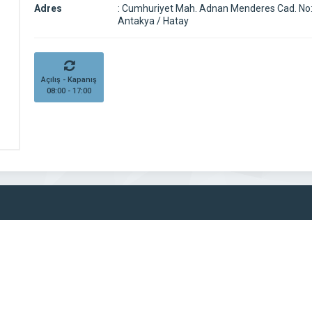
Adres
:
Cumhuriyet Mah. Adnan Menderes Cad. No
Antakya / Hatay
Açılış - Kapanış
08:00 - 17:00