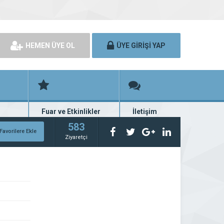
HEMEN ÜYE OL
ÜYE GİRİŞİ YAP
Fuar ve Etkinlikler
İletişim
rünü
Fuar ve etkinlik planları
Bize ulaşın
583
Favorilere Ekle
Ziyaretçi