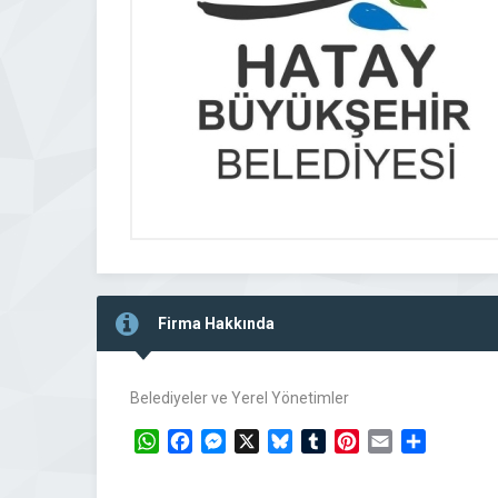
Firma Hakkında
Belediyeler ve Yerel Yönetimler
WhatsApp
Facebook
Messenger
X
Bluesky
Tumblr
Pinterest
Email
Share