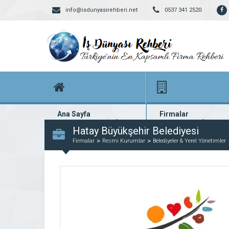
info@isdunyasirehberi.net
0537 341 2520
Ana Sayfa
Firmalar
Firma rehberi ana sayfanız
Yüzlerce kayıtlı firma
Hatay Büyükşehir Belediyesi
Firmalar
Resmi Kurumlar
Belediyeler & Yerel Yönetimler