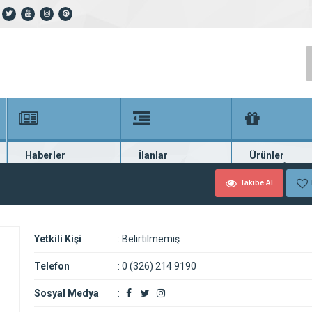
Haberler
İlanlar
Ürünler
En güncel haberler
Güncel seri ilanlar
Binlerce firma ü
Takibe Al
Yetkili Kişi
:
Belirtilmemiş
Telefon
:
0 (326) 214 9190
Sosyal Medya
: