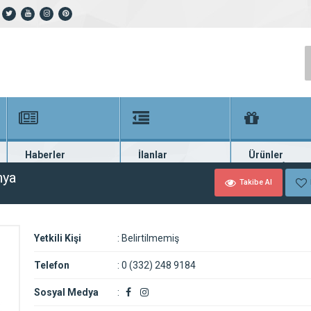
Haberler
İlanlar
Ürünler
En güncel haberler
Güncel seri ilanlar
Binlerce firma ü
nya
Takibe Al
Yetkili Kişi
:
Belirtilmemiş
Telefon
:
0 (332) 248 9184
Sosyal Medya
: