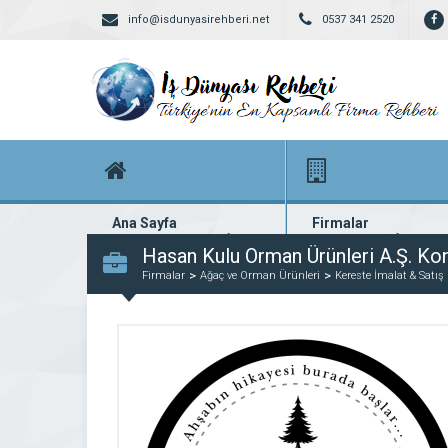
info@isdunyasirehberi.net
0537 341 2520
Ana Sayfa
Firmalar
Firma rehberi ana sayfanız
Yüzlerce kayıtlı firma
Hasan Kulu Orman Ürünleri A.Ş. Ko
Firmalar
Ağaç ve Orman Ürünleri
Kereste İmalat & Satış