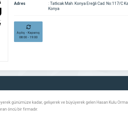
Adres
:
Tatlıcak Mah. Konya Ereğli Cad. No:117/C Ka
Konya
Açılış - Kapanış
08:00 - 19:00
kleyerek günümüze kadar, gelişerek ve büyüyerek gelen Hasan Kulu Orman 
ran öncü bir firmadır.