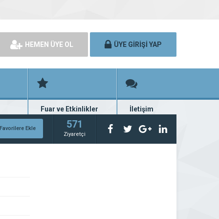
HEMEN ÜYE OL
ÜYE GİRİŞİ YAP
Fuar ve Etkinlikler
İletişim
rünü
Fuar ve etkinlik planları
Bize ulaşın
571
Favorilere Ekle
Ziyaretçi