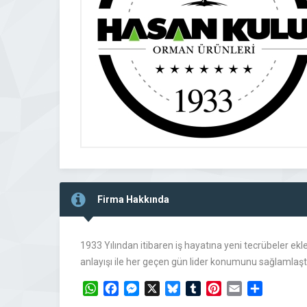
Firma Hakkında
1933 Yılından itibaren iş hayatına yeni tecrübeler e
anlayışı ile her geçen gün lider konumunu sağlamlaştı
WhatsApp
Facebook
Messenger
X
Bluesky
Tumblr
Pinterest
Email
Share