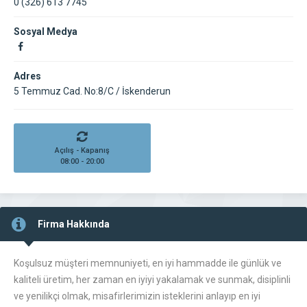
0 (326) 613 7745
Sosyal Medya
Adres
5 Temmuz Cad. No:8/C / İskenderun
Açılış - Kapanış
08:00 - 20:00
Firma Hakkında
Koşulsuz müşteri memnuniyeti, en iyi hammadde ile günlük ve
kaliteli üretim, her zaman en iyiyi yakalamak ve sunmak, disiplinli
ve yenilikçi olmak, misafirlerimizin isteklerini anlayıp en iyi