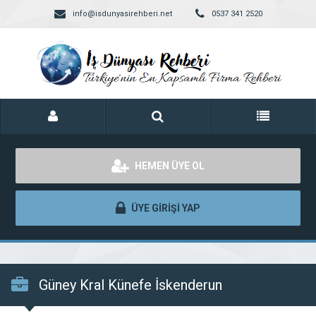
info@isdunyasirehberi.net
0537 341 2520
HEMEN ÜYE OL
ÜYE GİRİŞİ YAP
Güney Kral Künefe İskenderun