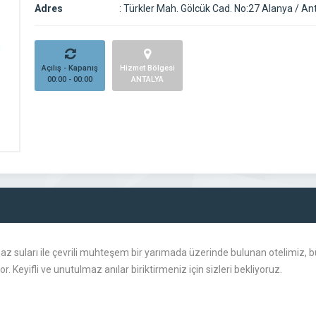
Adres
:
Türkler Mah. Gölcük Cad. No:27 Alanya / An
Açılış - Kapanış
Hizmet Bölgesi
00:00 - 00:00
ANTALYA
rkuaz suları ile çevrili muhteşem bir yarımada üzerinde bulunan otelimiz
or. Keyifli ve unutulmaz anılar biriktirmeniz için sizleri bekliyoruz.