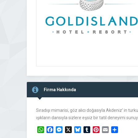
Firma Hakkında
Sıradışı mimarisi, göz alıcı doğasıyla Akdeniz’ in tu
ışıkların dansıyla sizlere eşsiz bir tatil deneyimi sunuy
WhatsApp
Facebook
Messenger
X
Bluesky
Tumblr
Pinterest
Email
Share