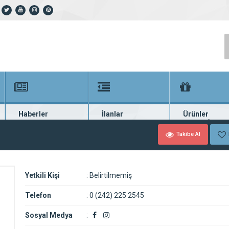
Haberler
İlanlar
Ürünler
En güncel haberler
Güncel seri ilanlar
Binlerce firma ü
Takibe Al
Yetkili Kişi
:
Belirtilmemiş
Telefon
:
0 (242) 225 2545
Sosyal Medya
: