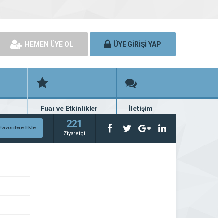
HEMEN ÜYE OL
ÜYE GİRİŞİ YAP
Fuar ve Etkinlikler
İletişim
rünü
Fuar ve etkinlik planları
Bize ulaşın
221
Favorilere Ekle
Ziyaretçi