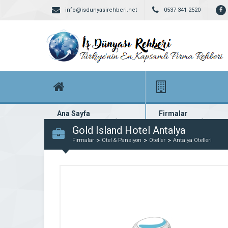
info@isdunyasirehberi.net
0537 341 2520
Ana Sayfa
Firmalar
Firma rehberi ana sayfanız
Yüzlerce kayıtlı firma
Gold Island Hotel Antalya
Firmalar
Otel & Pansiyon
Oteller
Antalya Otelleri