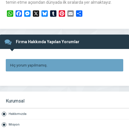
temin etme açısından dünyada ilk sıralarda yer almaktayız.
WhatsApp
Facebook
Messenger
X
Bluesky
Tumblr
Pinterest
Email
Share
Firma Hakkında Yapılan Yorumlar
Hiç yorum yapılmamış.
Kurumsal
Hakkımızda
Misyon