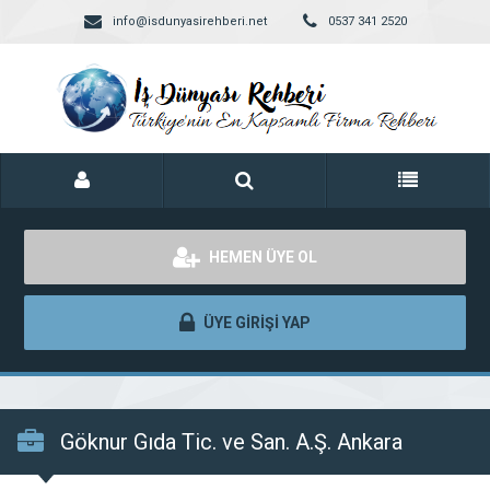
info@isdunyasirehberi.net
0537 341 2520
HEMEN ÜYE OL
ÜYE GİRİŞİ YAP
Göknur Gıda Tic. ve San. A.Ş. Ankara