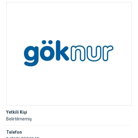
Yetkili Kişi
Belirtilmemiş
Telefon