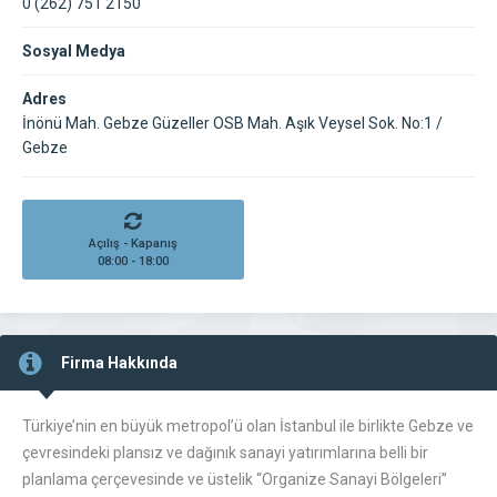
0 (262) 751 2150
Sosyal Medya
Adres
İnönü Mah. Gebze Güzeller OSB Mah. Aşık Veysel Sok. No:1 /
Gebze
Açılış - Kapanış
08:00 - 18:00
Firma Hakkında
Türkiye’nin en büyük metropol’ü olan İstanbul ile birlikte Gebze ve
çevresindeki plansız ve dağınık sanayi yatırımlarına belli bir
planlama çerçevesinde ve üstelik “Organize Sanayi Bölgeleri”