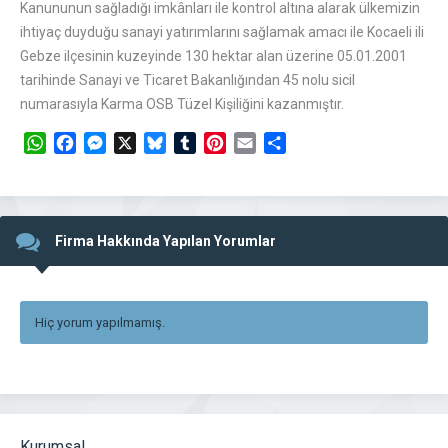
Kanununun sağladığı imkânları ile kontrol altına alarak ülkemizin
ihtiyaç duyduğu sanayi yatırımlarını sağlamak amacı ile Kocaeli ili
Gebze ilçesinin kuzeyinde 130 hektar alan üzerine 05.01.2001
tarihinde Sanayi ve Ticaret Bakanlığından 45 nolu sicil
numarasıyla Karma OSB Tüzel Kişiliğini kazanmıştır.
WhatsApp
Facebook
Messenger
X
Bluesky
Tumblr
Pinterest
Email
Share
Firma Hakkında Yapılan Yorumlar
Hiç yorum yapılmamış.
Kurumsal