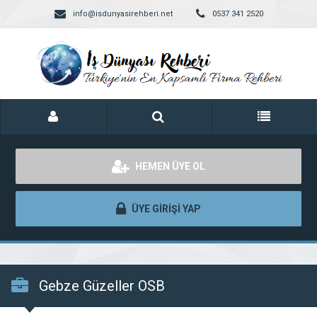
info@isdunyasirehberi.net
0537 341 2520
HEMEN ÜYE OL
ÜYE GİRİŞİ YAP
Gebze Güzeller OSB