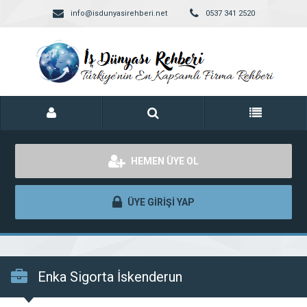
info@isdunyasirehberi.net
0537 341 2520
HEMEN ÜYE OL
ÜYE GİRİŞİ YAP
Enka Sigorta İskenderun