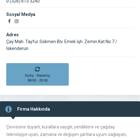
0 (326) 613 3240
Sosyal Medya
Adres
Çay Mah. Tayfur Sökmen Blv. Emek İşh. Zemin Kat No:7 /
İskenderun
Açılış - Kapanış
08:00 - 20:00
Firma Hakkında
Çevresine duyarlı, kurallara saygılı, yeniliklere ve çağdaş
teknolojiye uyan, zamana ve değişen şartlara uyum sağlayan,