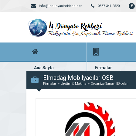
info@isdunyasirehberi.net
0537 341 2520
Ana Sayfa
Firmalar
Firma rehberi ana sayfanız
Yüzlerce kayıtlı firma
Elmadağ Mobilyacılar OSB
Firmalar
Üretim & Makine
Organize Sanayi Bölgeleri