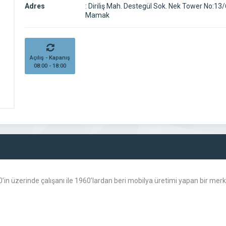
Adres
:
Diriliş Mah. Destegül Sok. Nek Tower No:13/
Mamak
Açılış - Kapanış
08:00 - 18:00
0’in üzerinde çalışanı ile 1960’lardan beri mobilya üretimi yapan bir me