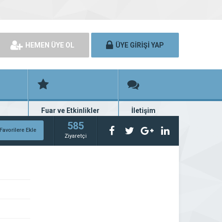
HEMEN ÜYE OL
ÜYE GİRİŞİ YAP
Fuar ve Etkinlikler
İletişim
rünü
Fuar ve etkinlik planları
Bize ulaşın
585
Favorilere Ekle
Ziyaretçi