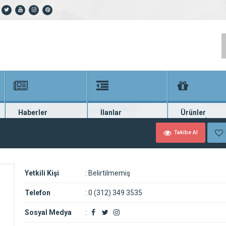
Haberler
İlanlar
Ürünler
En güncel haberler
Güncel seri ilanlar
Binlerce firma ü
Takibe Al
Yetkili Kişi
:
Belirtilmemiş
Telefon
:
0 (312) 349 3535
Sosyal Medya
: