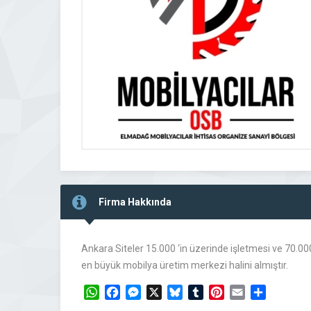
Firma Hakkında
Ankara Siteler 15.000 ‘in üzerinde işletmesi ve 70.00
en büyük mobilya üretim merkezi halini almıştır.
WhatsApp
Facebook
Messenger
X
Bluesky
Tumblr
Pinterest
Email
Share