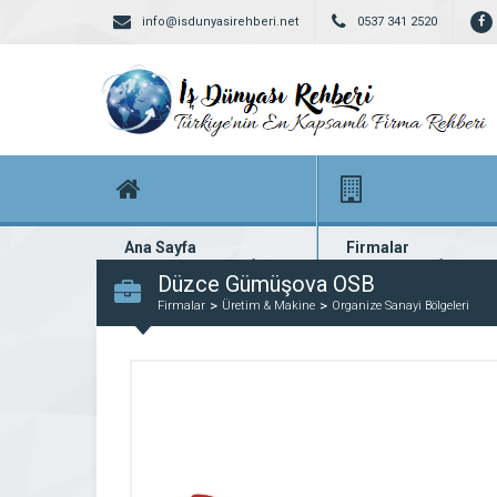
info@isdunyasirehberi.net
0537 341 2520
Ana Sayfa
Firmalar
Firma rehberi ana sayfanız
Yüzlerce kayıtlı firma
Düzce Gümüşova OSB
Firmalar
Üretim & Makine
Organize Sanayi Bölgeleri