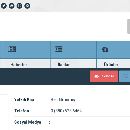
Haberler
İlanlar
Ürünler
En güncel haberler
Güncel seri ilanlar
Binlerce firma ü
Takibe Al
Yetkili Kişi
:
Belirtilmemiş
Telefon
:
0 (380) 523 6464
Sosyal Medya
: