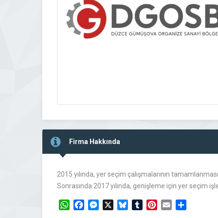
Firma Hakkında
2015 yılında, yer seçim çalışmalarının tamamlanması i
Sonrasında 2017 yılında, genişleme için yer seçim iş
WhatsApp
Facebook
Messenger
X
Bluesky
Tumblr
Pinterest
Email
Share