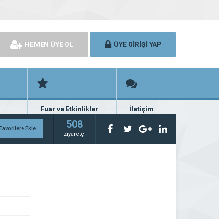
HEMEN ÜYE OL
ÜYE GİRİŞİ YAP
Fuar ve Etkinlikler
İletişim
rünü
Fuar ve etkinlik planları
Bize ulaşın
508
Favorilere Ekle
Ziyaretçi