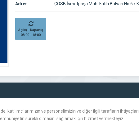
Adres
:
ÇOSB İsmetpaşa Mah. Fatih Bulvarı No:6 / K
Açılış - Kapanış
08:00 - 18:00
katılımcılarımızın ve personelimizin ve diğer ilgili tarafların ihtiyaçların
nuniyetin sürekli olmasını sağlamak için hizmet vermekteyiz..