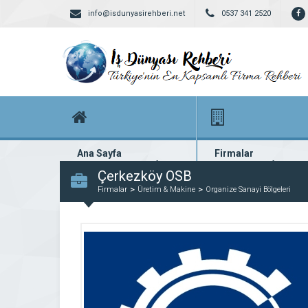
info@isdunyasirehberi.net
0537 341 2520
Ana Sayfa
Firmalar
Firma rehberi ana sayfanız
Yüzlerce kayıtlı firma
Çerkezköy OSB
Firmalar
Üretim & Makine
Organize Sanayi Bölgeleri