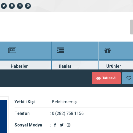
Haberler
İlanlar
Ürünler
En güncel haberler
Güncel seri ilanlar
Binlerce firma ü
Takibe Al
Yetkili Kişi
:
Belirtilmemiş
Telefon
:
0 (282) 758 1156
Sosyal Medya
: