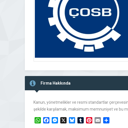
Firma Hakkında
Kanun, yönetmelikler ve resmi standartlar çerçevesinde, 
şekilde karşılamak, maksimum memnuniyet ve bu mem
WhatsApp
Facebook
Messenger
X
Bluesky
Tumblr
Pinterest
Email
Share