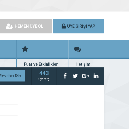
HEMEN ÜYE OL
ÜYE GİRİŞİ YAP
Fuar ve Etkinlikler
İletişim
rünü
Fuar ve etkinlik planları
Bize ulaşın
443
Favorilere Ekle
Ziyaretçi