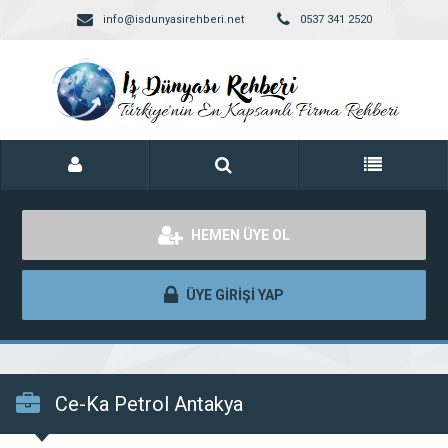
info@isdunyasirehberi.net
0537 341 2520
HEMEN ÜYE OL
ÜYE GİRİŞİ YAP
Ce-Ka Petrol Antakya