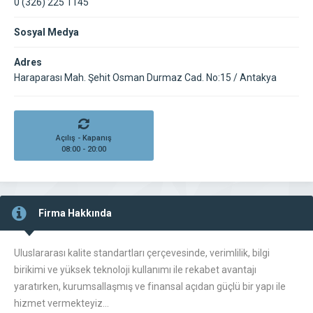
0 (326) 225 1145
Sosyal Medya
Adres
Haraparası Mah. Şehit Osman Durmaz Cad. No:15 / Antakya
Açılış - Kapanış
08:00 - 20:00
Firma Hakkında
Uluslararası kalite standartları çerçevesinde, verimlilik, bilgi
birikimi ve yüksek teknoloji kullanımı ile rekabet avantajı
yaratırken, kurumsallaşmış ve finansal açıdan güçlü bir yapı ile
hizmet vermekteyiz…