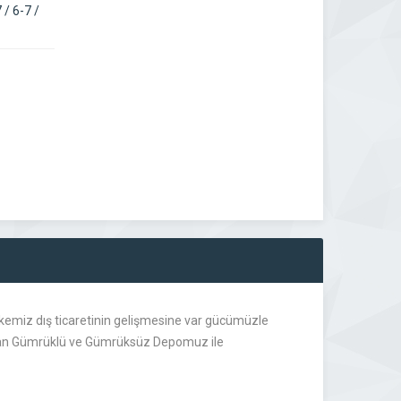
/ 6-7 /
lkemiz dış ticaretinin gelişmesine var gücümüzle
ulunan Gümrüklü ve Gümrüksüz Depomuz ile