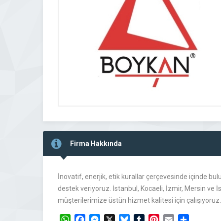
Firma Hakkında
İnovatif, enerjik, etik kurallar çerçevesinde içinde
destek veriyoruz. İstanbul, Kocaeli, İzmir, Mersin v
müşterilerimize üstün hizmet kalitesi için çalışıyoruz.
WhatsApp
Facebook
Messenger
X
Bluesky
Tumblr
Pinterest
Email
Share