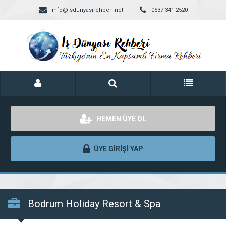
info@isdunyasirehberi.net
0537 341 2520
HEMEN ÜYE OL
ÜYE GİRİŞİ YAP
Bodrum Holiday Resort & Spa