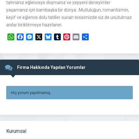
tatmanız eğlenceye doymanız ve yepyeni deneyimler
yaşamanız için bambaşka bir dünya…Mutluluğun, romantizmin,
keyif ve eğlence dolu tatiller sunan tesisimizde siz de unutulmaz
anılar biriktirmeye hazırlanın.
WhatsApp
Facebook
Messenger
X
Bluesky
Tumblr
Pinterest
Email
Share
Firma Hakkında Yapılan Yorumlar
Hiç yorum yapılmamış.
Kurumsal