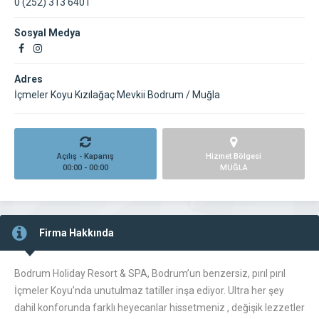
0 (252) 313 6401
Sosyal Medya
Adres
İçmeler Koyu Kızılağaç Mevkii Bodrum / Muğla
Açılış - Kapanış
Hizmet Bölgesi
00:00 - 00:00
MUĞLA
Firma Hakkında
Bodrum Holiday Resort & SPA, Bodrum’un benzersiz, pırıl pırıl
İçmeler Koyu’nda unutulmaz tatiller inşa ediyor. Ultra her şey
dahil konforunda farklı heyecanlar hissetmeniz , değişik lezzetler