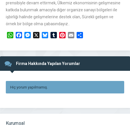
prensibiyle devam ettirmek, Ülkemiz ekonomisinin gelişmesine
katkıda bulunmak amacıyla diğer organize sanayi bölgeleri ile
işbirliği halinde gelişmelerine destek olan, Sürekli gelişen ve
örnek bir bölge olma çabasındayız..
WhatsApp
Facebook
Messenger
X
Bluesky
Tumblr
Pinterest
Email
Share
Firma Hakkında Yapılan Yorumlar
Hiç yorum yapılmamış.
Kurumsal