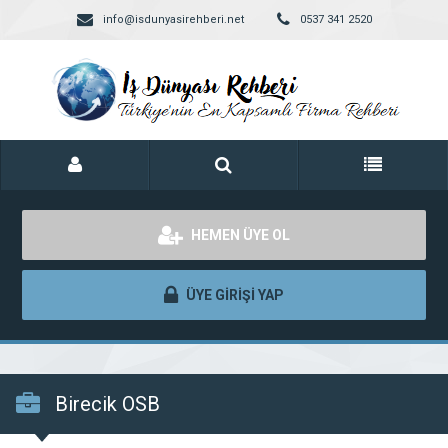
info@isdunyasirehberi.net
0537 341 2520
HEMEN ÜYE OL
ÜYE GİRİŞİ YAP
Birecik OSB