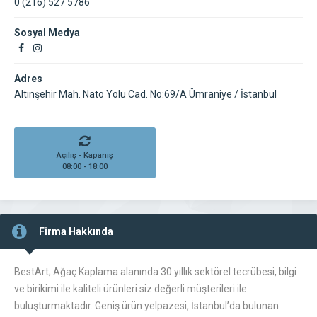
0 (216) 527 5786
Sosyal Medya
Adres
Altınşehir Mah. Nato Yolu Cad. No:69/A Ümraniye / İstanbul
Açılış - Kapanış
08:00 - 18:00
Firma Hakkında
BestArt; Ağaç Kaplama alanında 30 yıllık sektörel tecrübesi, bilgi
ve birikimi ile kaliteli ürünleri siz değerli müşterileri ile
buluşturmaktadır. Geniş ürün yelpazesi, İstanbul’da bulunan