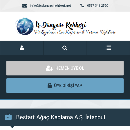
info@isdunyasirehberi.net
0537 341 2520
HEMEN ÜYE OL
ÜYE GİRİŞİ YAP
Bestart Ağaç Kaplama A.Ş. İstanbul