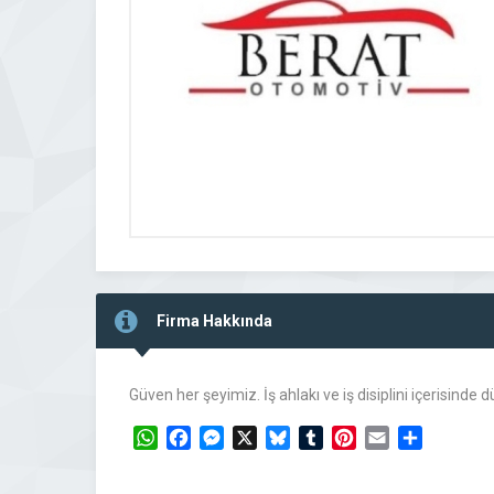
Firma Hakkında
Güven her şeyimiz. İş ahlakı ve iş disiplini içerisinde
WhatsApp
Facebook
Messenger
X
Bluesky
Tumblr
Pinterest
Email
Share