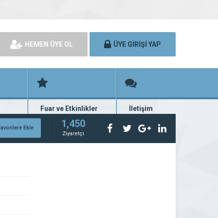
HEMEN ÜYE OL
ÜYE GİRİŞİ YAP
Fuar ve Etkinlikler
İletişim
rünü
Fuar ve etkinlik planları
Bize ulaşın
1,450
avorilere Ekle
Ziyaretçi