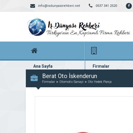
info@isdunyasirehberi.net
0537 341 2520
Ana Sayfa
Firmalar
Firma rehberi ana sayfanız
Yüzlerce kayıtlı firma
Berat Oto İskenderun
Firmalar
Otomotiv Sanayi
Oto Yedek Parça