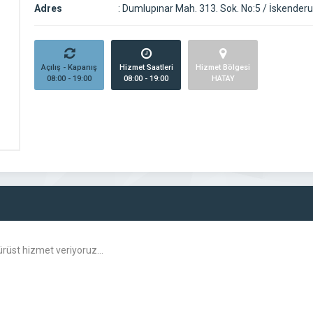
Adres
:
Dumlupınar Mah. 313. Sok. No:5 / İskender
Açılış - Kapanış
Hizmet Saatleri
Hizmet Bölgesi
08:00 - 19:00
08:00 - 19:00
HATAY
 dürüst hizmet veriyoruz…