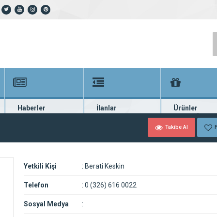
Haberler
İlanlar
Ürünler
En güncel haberler
Güncel seri ilanlar
Binlerce firma ü
Takibe Al
F
Yetkili Kişi
:
Berati Keskin
Telefon
:
0 (326) 616 0022
Sosyal Medya
: