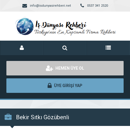
info@isdunyasirehberi.net
0537 341 2520
HEMEN ÜYE OL
ÜYE GİRİŞİ YAP
Bekir Sıtkı Gözübenli