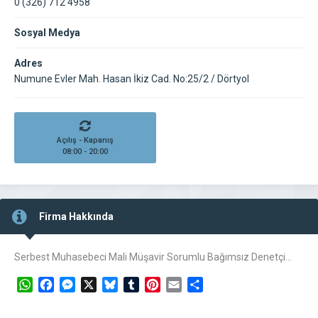
0 (326) 712 4958
Sosyal Medya
Adres
Numune Evler Mah. Hasan İkiz Cad. No:25/2 / Dörtyol
Açılış - Kapanış
08:00 - 20:00
Firma Hakkında
Serbest Muhasebeci Mali Müşavir Sorumlu Bağımsız Denetçi…
WhatsApp
Facebook
Messenger
X
Bluesky
Tumblr
Pinterest
Email
Share