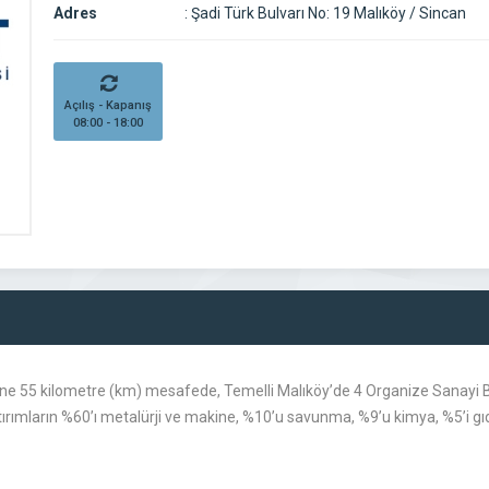
Adres
:
Şadi Türk Bulvarı No: 19 Malıköy / Sincan
Açılış - Kapanış
08:00 - 18:00
ine 55 kilometre (km) mesafede, Temelli Malıköy’de 4 Organize Sanayi 
ırımların %60’ı metalürji ve makine, %10’u savunma, %9’u kimya, %5’i gıda