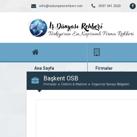
info@isdunyasirehberi.net
0537 341 2520
Ana Sayfa
Firmalar
Firma rehberi ana sayfanız
Yüzlerce kayıtlı firma
Başkent OSB
Firmalar
Üretim & Makine
Organize Sanayi Bölgeleri