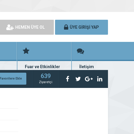
HEMEN ÜYE OL
ÜYE GİRİŞİ YAP
Fuar ve Etkinlikler
İletişim
rünü
Fuar ve etkinlik planları
Bize ulaşın
639
Favorilere Ekle
Ziyaretçi