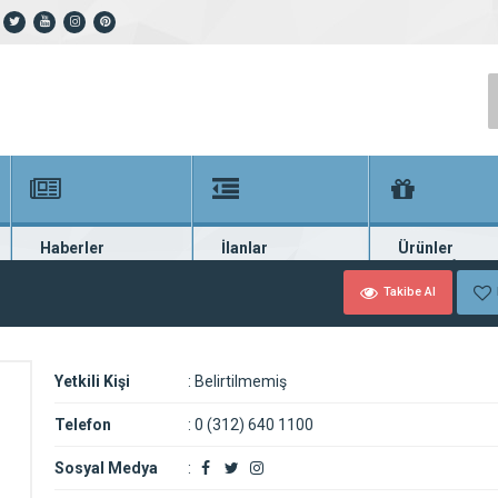
Haberler
İlanlar
Ürünler
En güncel haberler
Güncel seri ilanlar
Binlerce firma ü
Takibe Al
Yetkili Kişi
:
Belirtilmemiş
Telefon
:
0 (312) 640 1100
Sosyal Medya
: