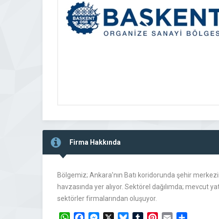
Firma Hakkında
Bölgemiz; Ankara’nın Batı koridorunda şehir merkez
havzasında yer alıyor. Sektörel dağılımda; mevcut yat
sektörler firmalarından oluşuyor.
WhatsApp
Facebook
Messenger
X
Bluesky
Tumblr
Pinterest
Email
Share