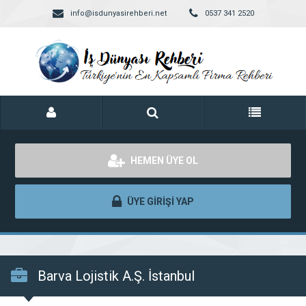
info@isdunyasirehberi.net
0537 341 2520
HEMEN ÜYE OL
ÜYE GİRİŞİ YAP
Barva Lojistik A.Ş. İstanbul