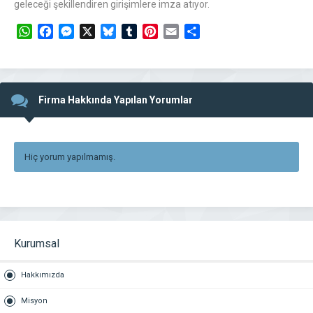
geleceği şekillendiren girişimlere imza atıyor.
WhatsApp
Facebook
Messenger
X
Bluesky
Tumblr
Pinterest
Email
Share
Firma Hakkında Yapılan Yorumlar
Hiç yorum yapılmamış.
Kurumsal
Hakkımızda
Misyon