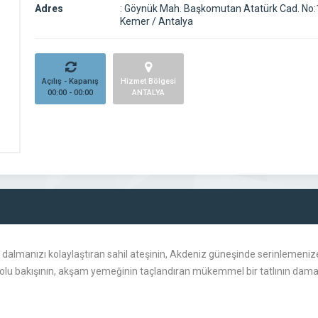
Adres
:
Göynük Mah. Başkomutan Atatürk Cad. No:
Kemer / Antalya
Açılış - Kapanış
Hizmet Bölgesi
00:00 - 00:00
ANTALYA
 dalmanızı kolaylaştıran sahil ateşinin, Akdeniz güneşinde serinlemeniz
u bakışının, akşam yemeğinin taçlandıran mükemmel bir tatlının damağın