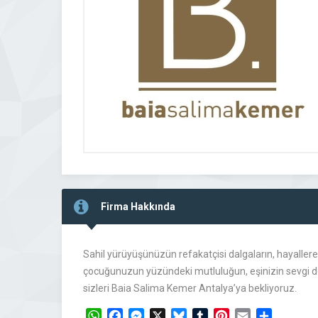
Firma Hakkında
Sahil yürüyüşünüzün refakatçisi dalgaların, hayallere
çocuğunuzun yüzündeki mutluluğun, eşinizin sevgi dol
sizleri Baia Salima Kemer Antalya’ya bekliyoruz.
WhatsApp
Facebook
Messenger
X
Bluesky
Tumblr
Pinterest
Email
Share