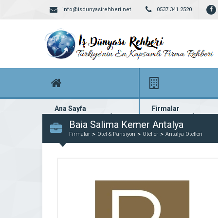
info@isdunyasirehberi.net
0537 341 2520
Ana Sayfa
Firmalar
Firma rehberi ana sayfanız
Yüzlerce kayıtlı firma
Baia Salima Kemer Antalya
Firmalar
Otel & Pansiyon
Oteller
Antalya Otelleri