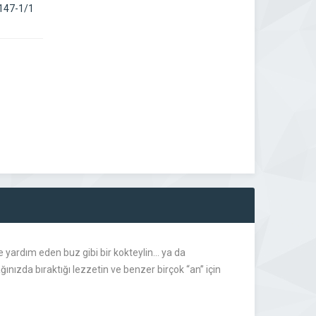
147-1/1
e yardım eden buz gibi bir kokteylin… ya da
ızda bıraktığı lezzetin ve benzer birçok “an” için