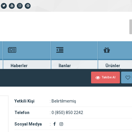
Haberler
İlanlar
Ürünler
En güncel haberler
Güncel seri ilanlar
Binlerce firma ü
Takibe Al
Yetkili Kişi
:
Belirtilmemiş
Telefon
:
0 (850) 850 2242
Sosyal Medya
: