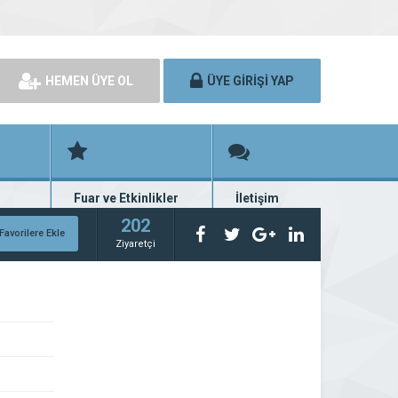
HEMEN ÜYE OL
ÜYE GİRİŞİ YAP
Fuar ve Etkinlikler
İletişim
rünü
Fuar ve etkinlik planları
Bize ulaşın
202
Favorilere Ekle
Ziyaretçi