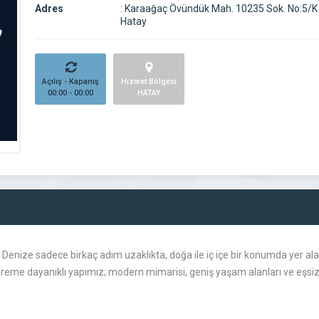
Adres
:
Karaağaç Övündük Mah. 10235 Sok. No:5/K 
Hatay
Açılış - Kapanış
Hizmet Bölgesi
00:00 - 00:00
HATAY
Denize sadece birkaç adım uzaklıkta, doğa ile iç içe bir konumda yer alan
epreme dayanıklı yapımız; modern mimarisi, geniş yaşam alanları ve eşsi