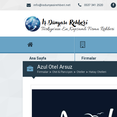
info@isdunyasirehberi.net
0537 341 2520
Ana Sayfa
Firmalar
Firma rehberi ana sayfanız
Yüzlerce kayıtlı firma
Azul Otel Arsuz
Firmalar
Otel & Pansiyon
Oteller
Hatay Otelleri