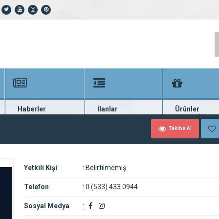
Haberler
İlanlar
Ürünler
En güncel haberler
Güncel seri ilanlar
Binlerce firma ü
Takibe Al
Yetkili Kişi
:
Belirtilmemiş
Telefon
:
0 (533) 433 0944
Sosyal Medya
: