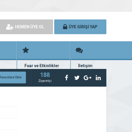
HEMEN ÜYE OL
ÜYE GİRİŞİ YAP
Fuar ve Etkinlikler
İletişim
rünü
Fuar ve etkinlik planları
Bize ulaşın
188
Favorilere Ekle
Ziyaretçi