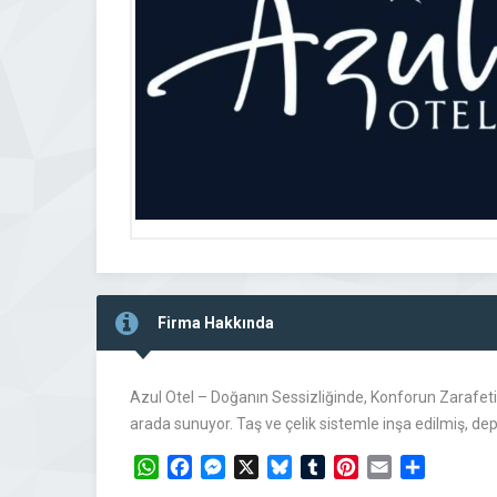
Firma Hakkında
Azul Otel – Doğanın Sessizliğinde, Konforun Zarafeti 
arada sunuyor. Taş ve çelik sistemle inşa edilmiş, d
WhatsApp
Facebook
Messenger
X
Bluesky
Tumblr
Pinterest
Email
Share