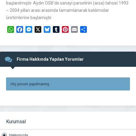
başlanılmıştır. Aydın OSB’de sanayi parselinin (arsa) tahsisi 1993
– 2004 yılları arası arasında tamamlanarak katılımcılar
üretimlerine başlamıştır.
WhatsApp
Facebook
Messenger
X
Bluesky
Tumblr
Pinterest
Email
Share
Firma Hakkında Yapılan Yorumlar
Hiç yorum yapılmamış.
Kurumsal
Hakkımızda