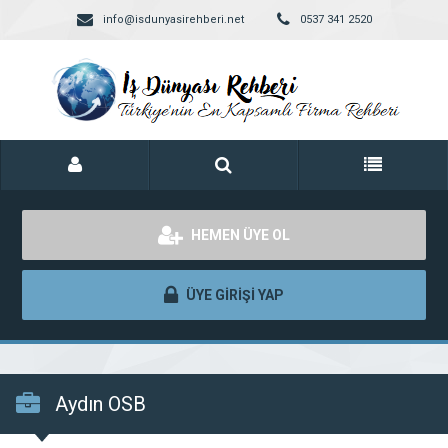
info@isdunyasirehberi.net
0537 341 2520
HEMEN ÜYE OL
ÜYE GİRİŞİ YAP
Aydın OSB