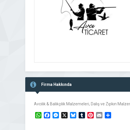
Firma Hakkında
Avcılık & Balıkçılık Malzemeleri, Dalış ve Zıpkın Mal
WhatsApp
Facebook
Messenger
X
Bluesky
Tumblr
Pinterest
Email
Share