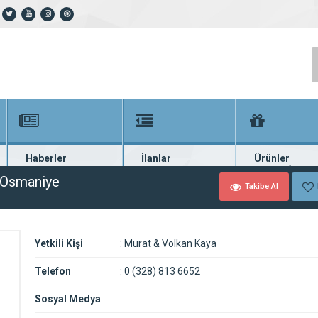
Haberler
İlanlar
Ürünler
En güncel haberler
Güncel seri ilanlar
Binlerce firma ü
k Osmaniye
Takibe Al
Yetkili Kişi
:
Murat & Volkan Kaya
Telefon
:
0 (328) 813 6652
Sosyal Medya
: