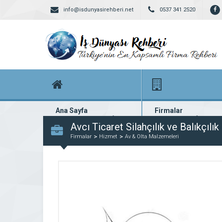
info@isdunyasirehberi.net
0537 341 2520
Ana Sayfa
Firmalar
Firma rehberi ana sayfanız
Yüzlerce kayıtlı firma
Avcı Ticaret Silahçılık ve Balıkçılı
Firmalar
Hizmet
Av & Olta Malzemeleri