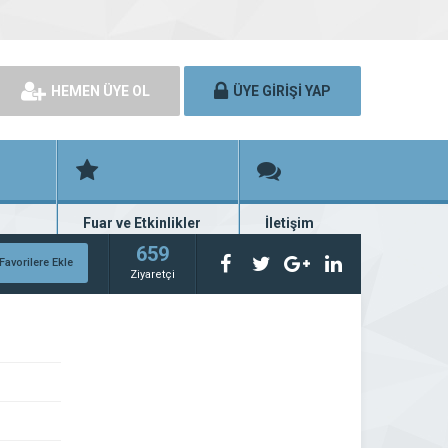
HEMEN ÜYE OL
ÜYE GİRİŞİ YAP
Fuar ve Etkinlikler
İletişim
rünü
Fuar ve etkinlik planları
Bize ulaşın
659
Favorilere Ekle
Ziyaretçi