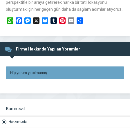
perspektifle bir araya getirerek harika bir tatil lokasyonu
oluşturmak için her geçen gün daha da sağlam adımlar atıyoruz..
WhatsApp
Facebook
Messenger
X
Bluesky
Tumblr
Pinterest
Email
Share
Firma Hakkında Yapılan Yorumlar
Hiç yorum yapılmamış.
Kurumsal
Hakkımızda