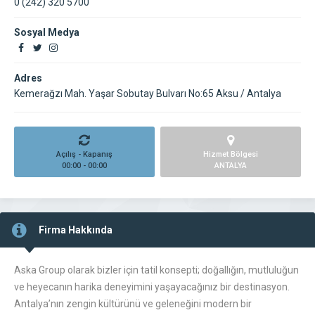
0 (242) 320 5700
Sosyal Medya
Adres
Kemerağzı Mah. Yaşar Sobutay Bulvarı No:65 Aksu / Antalya
Açılış - Kapanış
Hizmet Bölgesi
00:00 - 00:00
ANTALYA
Firma Hakkında
Aska Group olarak bizler için tatil konsepti; doğallığın, mutluluğun
ve heyecanın harika deneyimini yaşayacağınız bir destinasyon.
Antalya’nın zengin kültürünü ve geleneğini modern bir