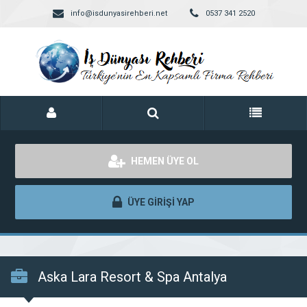
info@isdunyasirehberi.net
0537 341 2520
HEMEN ÜYE OL
ÜYE GİRİŞİ YAP
Aska Lara Resort & Spa Antalya