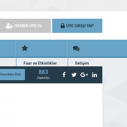
HEMEN ÜYE OL
ÜYE GİRİŞİ YAP
Fuar ve Etkinlikler
İletişim
rünü
Fuar ve etkinlik planları
Bize ulaşın
883
Favorilere Ekle
Ziyaretçi