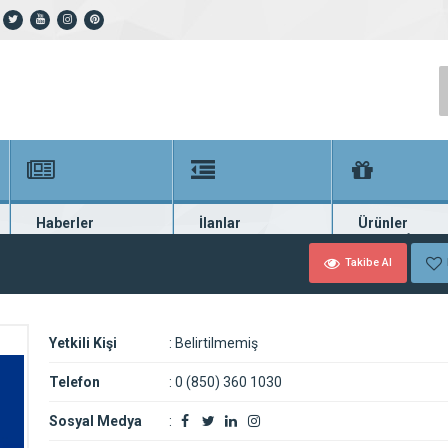
Haberler
İlanlar
Ürünler
En güncel haberler
Güncel seri ilanlar
Binlerce firma ü
Takibe Al
Yetkili Kişi
:
Belirtilmemiş
Telefon
:
0 (850) 360 1030
Sosyal Medya
: