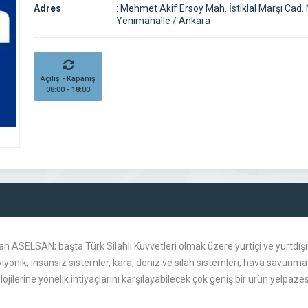
Adres
:
Mehmet Akif Ersoy Mah. İstiklal Marşı Cad.
Yenimahalle / Ankara
Açılış - Kapanış
08:00 - 18:00
n ASELSAN; başta Türk Silahlı Kuvvetleri olmak üzere yurtiçi ve yurtdışı
 aviyonik, insansız sistemler, kara, deniz ve silah sistemleri, hava savunm
lojilerine yönelik ihtiyaçlarını karşılayabilecek çok geniş bir ürün yelpaz