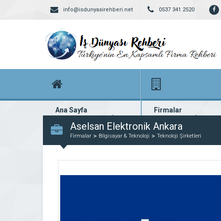
info@isdunyasirehberi.net
0537 341 2520
Ana Sayfa
Firmalar
Firma rehberi ana sayfanız
Yüzlerce kayıtlı firma
Aselsan Elektronik Ankara
Firmalar
Bilgisayar & Teknoloji
Teknoloji Şirketleri