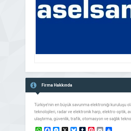
Firma Hakkında
Türkiye’nin en büyük savunma elektroniği kuruluşu ola
teknolojileri, radar ve elektronik harp, elektro-optik,
ulaştırma, güvenlik, trafik, otomasyon ve sağlık tekno
WhatsApp
Facebook
Messenger
X
Bluesky
Tumblr
Pinterest
Email
Share