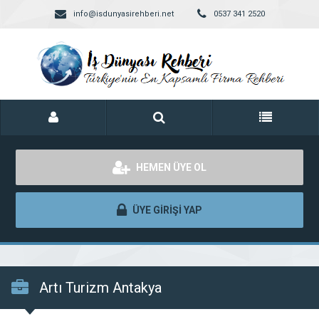
info@isdunyasirehberi.net
0537 341 2520
HEMEN ÜYE OL
ÜYE GİRİŞİ YAP
Artı Turizm Antakya