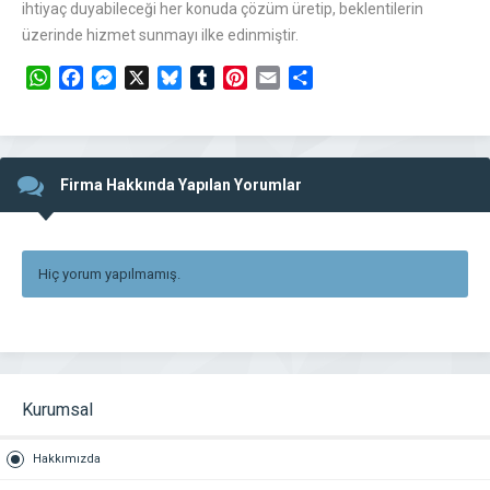
ihtiyaç duyabileceği her konuda çözüm üretip, beklentilerin
üzerinde hizmet sunmayı ilke edinmiştir.
WhatsApp
Facebook
Messenger
X
Bluesky
Tumblr
Pinterest
Email
Share
Firma Hakkında Yapılan Yorumlar
Hiç yorum yapılmamış.
Kurumsal
Hakkımızda