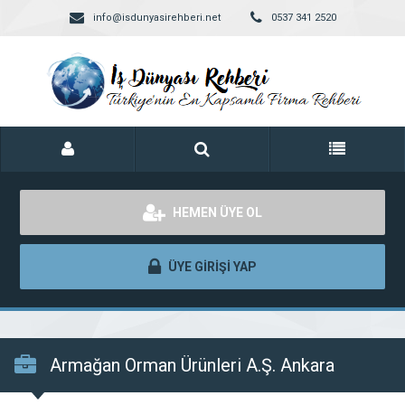
info@isdunyasirehberi.net
0537 341 2520
HEMEN ÜYE OL
ÜYE GİRİŞİ YAP
Armağan Orman Ürünleri A.Ş. Ankara