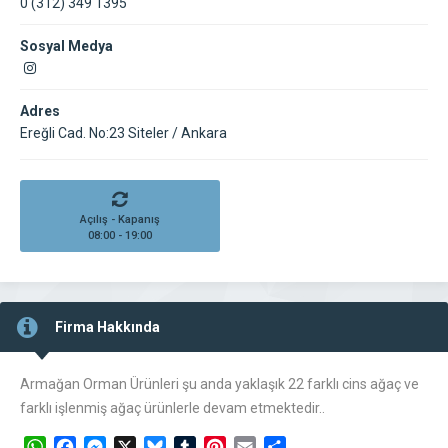
0 (312) 349 1395
Sosyal Medya
Adres
Ereğli Cad. No:23 Siteler / Ankara
Açılış - Kapanış
08:00 - 19:00
Firma Hakkında
Armağan Orman Ürünleri şu anda yaklaşık 22 farklı cins ağaç ve
farklı işlenmiş ağaç ürünlerle devam etmektedir..
WhatsApp
Facebook
Messenger
X
Bluesky
Tumblr
Pinterest
Email
Share