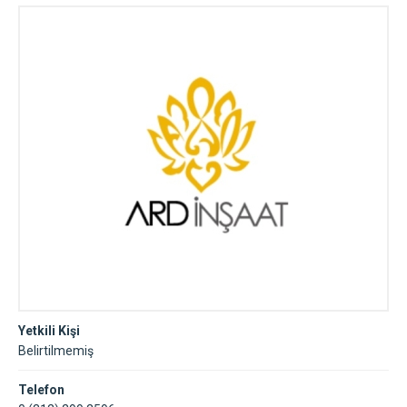
Yetkili Kişi
Belirtilmemiş
Telefon