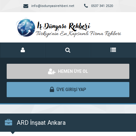
info@isdunyasirehberi.net
0537 341 2520
HEMEN ÜYE OL
ÜYE GİRİŞİ YAP
ARD İnşaat Ankara