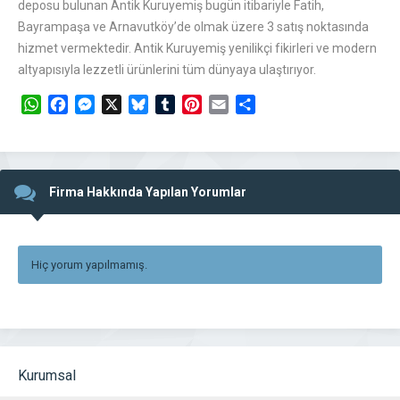
deposu bulunan Antik Kuruyemiş bugün itibariyle Fatih,
Bayrampaşa ve Arnavutköy’de olmak üzere 3 satış noktasında
hizmet vermektedir. Antik Kuruyemiş yenilikçi fikirleri ve modern
altyapısıyla lezzetli ürünlerini tüm dünyaya ulaştırıyor.
WhatsApp
Facebook
Messenger
X
Bluesky
Tumblr
Pinterest
Email
Share
Firma Hakkında Yapılan Yorumlar
Hiç yorum yapılmamış.
Kurumsal