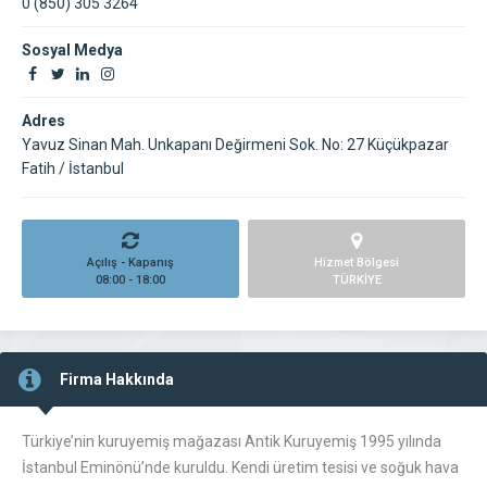
0 (850) 305 3264
Sosyal Medya
Adres
Yavuz Sinan Mah. Unkapanı Değirmeni Sok. No: 27 Küçükpazar
Fatih / İstanbul
Açılış - Kapanış
Hizmet Bölgesi
08:00 - 18:00
TÜRKİYE
Firma Hakkında
Türkiye’nin kuruyemiş mağazası Antik Kuruyemiş 1995 yılında
İstanbul Eminönü’nde kuruldu. Kendi üretim tesisi ve soğuk hava