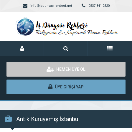
info@isdunyasirehberi.net
0537 341 2520
HEMEN ÜYE OL
ÜYE GİRİŞİ YAP
Antik Kuruyemiş İstanbul