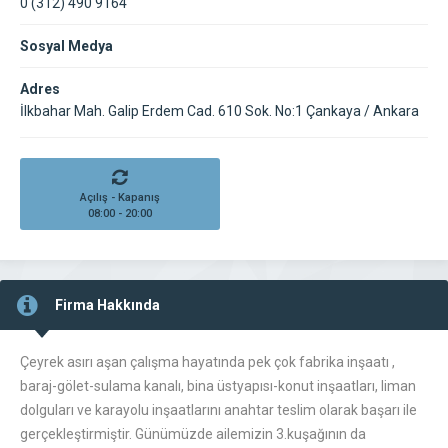
0 (312) 490 9164
Sosyal Medya
Adres
İlkbahar Mah. Galip Erdem Cad. 610 Sok. No:1 Çankaya / Ankara
Açılış - Kapanış
08:00 - 20:00
Firma Hakkında
Çeyrek asırı aşan çalışma hayatında pek çok fabrika inşaatı ,
baraj-gölet-sulama kanalı, bina üstyapısı-konut inşaatları, liman
dolguları ve karayolu inşaatlarını anahtar teslim olarak başarı ile
gerçekleştirmiştir. Günümüzde ailemizin 3.kuşağının da