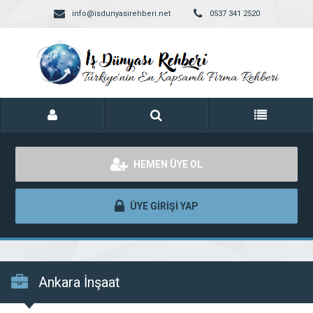
info@isdunyasirehberi.net
0537 341 2520
HEMEN ÜYE OL
ÜYE GİRİŞİ YAP
Ankara İnşaat