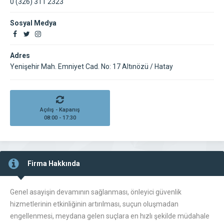
0 (326) 311 2323
Sosyal Medya
Adres
Yenişehir Mah. Emniyet Cad. No: 17 Altınözü / Hatay
Açılış - Kapanış
08:00 - 17:30
Firma Hakkında
Genel asayişin devamının sağlanması, önleyici güvenlik
hizmetlerinin etkinliğinin artırılması, suçun oluşmadan
engellenmesi, meydana gelen suçlara en hızlı şekilde müdahale