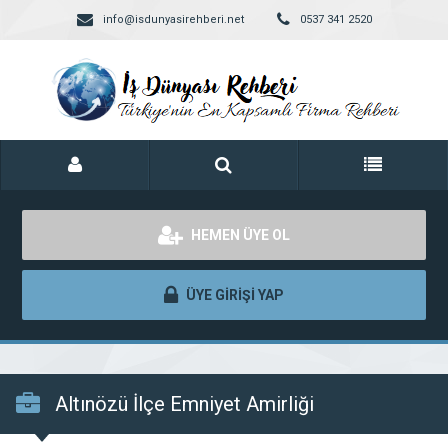
info@isdunyasirehberi.net
0537 341 2520
HEMEN ÜYE OL
ÜYE GİRİŞİ YAP
Altınözü İlçe Emniyet Amirliği