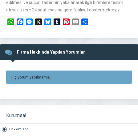
edilmesi ve suçun faillerinin yakalanarak ilgili birimlere teslim
etmek üzere 24 saat esasına göre faaliyet göstermekteyiz..
WhatsApp
Facebook
Messenger
X
Bluesky
Tumblr
Pinterest
Email
Share
Firma Hakkında Yapılan Yorumlar
Hiç yorum yapılmamış.
Kurumsal
Hakkımızda