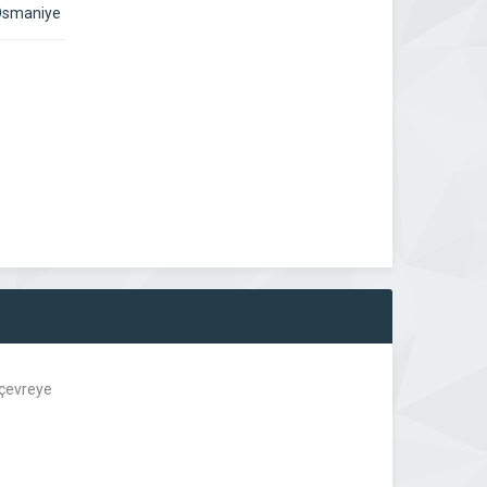
 Osmaniye
 çevreye