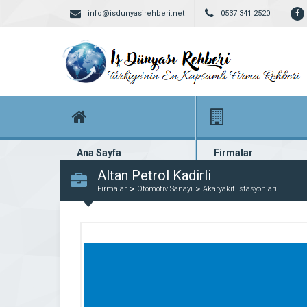
info@isdunyasirehberi.net
0537 341 2520
Ana Sayfa
Firmalar
Firma rehberi ana sayfanız
Yüzlerce kayıtlı firma
Altan Petrol Kadirli
Firmalar
Otomotiv Sanayi
Akaryakıt İstasyonları