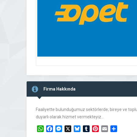
Firma Hakkında
Faaliyette bulunduğumuz sektörlerde; bireye ve toplum
duyarlı olarak hizmet vermekteyiz…
WhatsApp
Facebook
Messenger
X
Bluesky
Tumblr
Pinterest
Email
Share