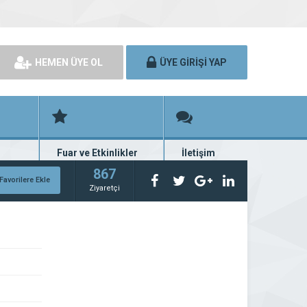
HEMEN ÜYE OL
ÜYE GİRİŞİ YAP
Fuar ve Etkinlikler
İletişim
rünü
Fuar ve etkinlik planları
Bize ulaşın
867
Favorilere Ekle
Ziyaretçi