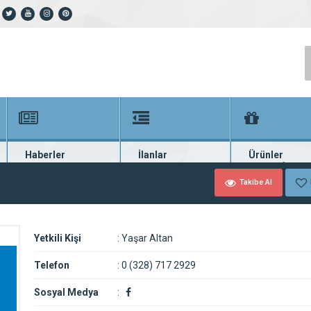
Haberler
İlanlar
Ürünler
En güncel haberler
Güncel seri ilanlar
Binlerce firma ü
Takibe Al
Yetkili Kişi
:
Yaşar Altan
Telefon
:
0 (328) 717 2929
Sosyal Medya
: