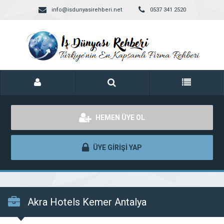
info@isdunyasirehberi.net
0537 341 2520
HEMEN ÜYE OL
ÜYE GİRİŞİ YAP
Akra Hotels Kemer Antalya