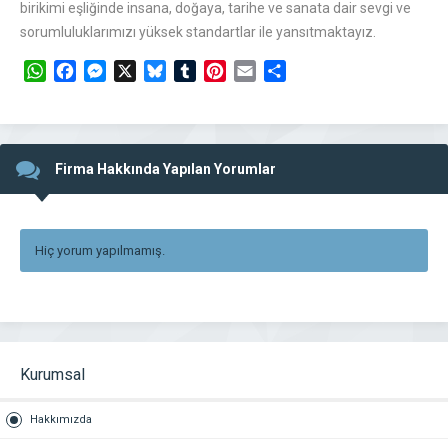
birikimi eşliğinde insana, doğaya, tarihe ve sanata dair sevgi ve
sorumluluklarımızı yüksek standartlar ile yansıtmaktayız.
WhatsApp
Facebook
Messenger
X
Bluesky
Tumblr
Pinterest
Email
Share
Firma Hakkında Yapılan Yorumlar
Hiç yorum yapılmamış.
Kurumsal
Hakkımızda