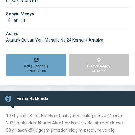
0 (242) 814 3100
Sosyal Medya
Adres
Atatürk Bulvarı Yeni Mahalle No:24 Kemer / Antalya
Açılış - Kapanış
Hizmet Bölgesi
00:00 - 00:00
ANTALYA
Firma Hakkında
1971 yılında Barut Hotels ile başlayan yolculuğumuza 01 Ocak
2023 tarihinden itibaren Akra Hotels olarak devam etmekteyiz.
50 yılı aşan köklü geçmişimizden aldığımız tecrübe ve bilgi