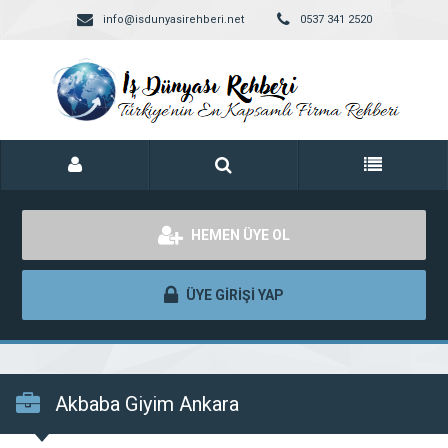
info@isdunyasirehberi.net
0537 341 2520
HEMEN ÜYE OL
ÜYE GİRİŞİ YAP
Akbaba Giyim Ankara