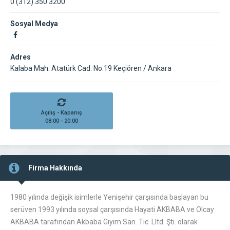
0 (312) 350 3200
Sosyal Medya
Adres
Kalaba Mah. Atatürk Cad. No:19 Keçiören / Ankara
Açılış - Kapanış
08:00 - 20:00
Firma Hakkında
1980 yılında değişik isimlerle Yenişehir çarşısında başlayan bu
serüven 1993 yılında soysal çarşısında Hayati AKBABA ve Olcay
AKBABA tarafından Akbaba Giyim San. Tic. Lltd. Şti. olarak