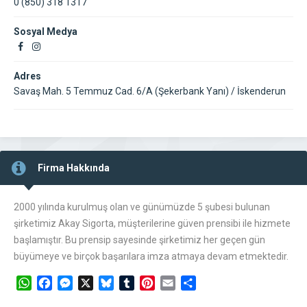
0 (850) 318 1317
Sosyal Medya
Adres
Savaş Mah. 5 Temmuz Cad. 6/A (Şekerbank Yanı) / İskenderun
Firma Hakkında
2000 yılında kurulmuş olan ve günümüzde 5 şubesi bulunan
şirketimiz Akay Sigorta, müşterilerine güven prensibi ile hizmete
başlamıştır. Bu prensip sayesinde şirketimiz her geçen gün
büyümeye ve birçok başarılara imza atmaya devam etmektedir.
WhatsApp
Facebook
Messenger
X
Bluesky
Tumblr
Pinterest
Email
Share