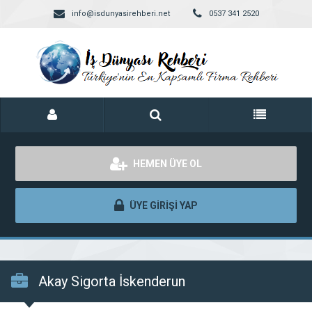
info@isdunyasirehberi.net
0537 341 2520
HEMEN ÜYE OL
ÜYE GİRİŞİ YAP
Akay Sigorta İskenderun