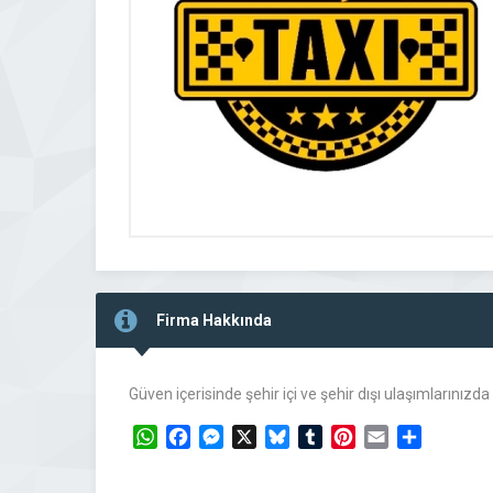
Firma Hakkında
Güven içerisinde şehir içi ve şehir dışı ulaşımlarınız
WhatsApp
Facebook
Messenger
X
Bluesky
Tumblr
Pinterest
Email
Share