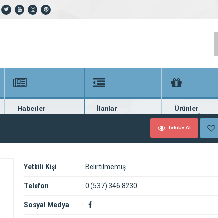
Haberler
İlanlar
Ürünler
En güncel haberler
Güncel seri ilanlar
Binlerce firma ü
Takibe Al
Yetkili Kişi
:
Belirtilmemiş
Telefon
:
0 (537) 346 8230
Sosyal Medya
: