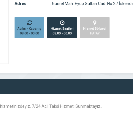
Adres
:
Gürsel Mah. Eyüp Sultan Cad. No:2 / İskend
Açılış - Kapanış
Hizmet Saatleri
Hizmet Bölgesi
08:00 - 00:00
08:00 - 00:00
HATAY
da hizmetinizdeyiz. 7/24 Acil Taksi Hizmeti Sunmaktayız..