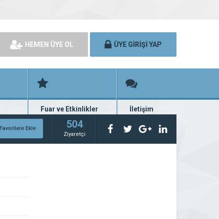
HEMEN ÜYE OL
ÜYE GİRİŞİ YAP
Fuar ve Etkinlikler
İletişim
rünü
Fuar ve etkinlik planları
Bize ulaşın
504
Favorilere Ekle
Ziyaretçi