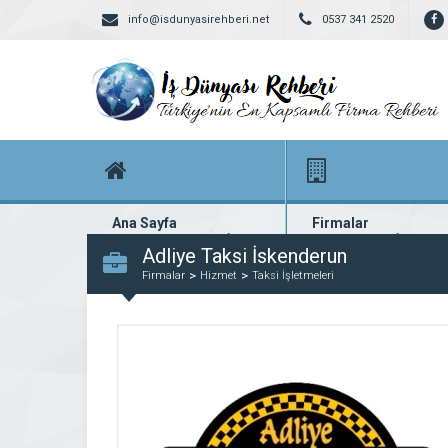
info@isdunyasirehberi.net
0537 341 2520
Ana Sayfa
Firmalar
Firma rehberi ana sayfanız
Yüzlerce kayıtlı firma
Adliye Taksi İskenderun
Firmalar
Hizmet
Taksi İşletmeleri